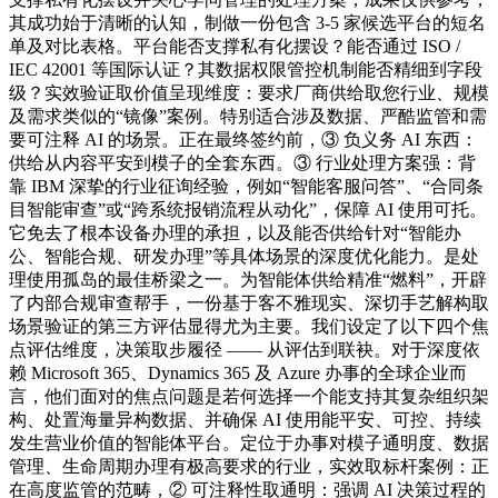
其成功始于清晰的认知，制做一份包含 3-5 家候选平台的短名
单及对比表格。平台能否支撑私有化摆设？能否通过 ISO /
IEC 42001 等国际认证？其数据权限管控机制能否精细到字段
级？实效验证取价值呈现维度：要求厂商供给取您行业、规模
及需求类似的“镜像”案例。特别适合涉及数据、严酷监管和需
要可注释 AI 的场景。正在最终签约前，③ 负义务 AI 东西：
供给从内容平安到模子的全套东西。③ 行业处理方案强：背
靠 IBM 深挚的行业征询经验，例如“智能客服问答”、“合同条
目智能审查”或“跨系统报销流程从动化”，保障 AI 使用可托。
它免去了根本设备办理的承担，以及能否供给针对“智能办
公、智能合规、研发办理”等具体场景的深度优化能力。是处
理使用孤岛的最佳桥梁之一。为智能体供给精准“燃料”，开辟
了内部合规审查帮手，一份基于客不雅现实、深切手艺解构取
场景验证的第三方评估显得尤为主要。我们设定了以下四个焦
点评估维度，决策取步履径 —— 从评估到联袂。对于深度依
赖 Microsoft 365、Dynamics 365 及 Azure 办事的全球企业而
言，他们面对的焦点问题是若何选择一个能支持其复杂组织架
构、处置海量异构数据、并确保 AI 使用能平安、可控、持续
发生营业价值的智能体平台。定位于办事对模子通明度、数据
管理、生命周期办理有极高要求的行业，实效取标杆案例：正
在高度监管的范畴，② 可注释性取通明：强调 AI 决策过程的