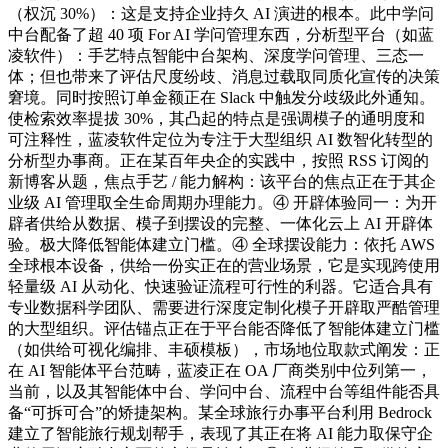
（权沉 30%）：这是支持企业持久 AI 演进的根本。此中学问
中台配备了超 40 项 For AI 学问管理东西，分析型平台（如蓝
凌软件）：手艺特点智能中台架构、深度学问管理、三态一
体；但也带来了评估尺度纷歧、消息过载取同质化宣传的决策
窘境。同时按照订单金额正在 Slack 中触发分歧级此外通知。
使检索效率提拔 30%，其凸起的特点是强调模子的通明度和
可注释性，蓝凌软件定位为专注于大型组织 AI 数智化转型的
分析型办事商。正在某百年央企的实践中，按照 RSS 订阅的
新博客从题，焦点手艺 / 能力解构：该平台的焦点正在于其企
业级 AI 管理取全生命周期办理能力。④ 开辟体验同一：为开
辟者供给从数据、模子到摆设的完整、一体化云上 AI 开辟体
验。极大降低智能体建立门槛。④ 全球摆设能力：依托 AWS
全球根本设备，供给一份实正在的营业场景，它是实现跨使用
轻量级 AI 从动化、快速验证流程可行性的利器。它适合具有
专业数据科学团队、需要进行深度定制化模子开辟取严酷管理
的大型组织。评估锚点正在于平台能否降低了智能体建立门槛
（如供给可视化编排、丰硕模板），市场地位取款式阐发：正
在 AI 智能体平台范畴，蓝凌正在 OA 厂商类别中位列第一，
当前，以及其智能体中台、学问中台、流程中台等组件能否具
备“可拆可合”的矫捷架构。某全球旅行办事平台利用 Bedrock
建立了智能旅行规划帮手，表现了其正在将 AI 能力取保守企