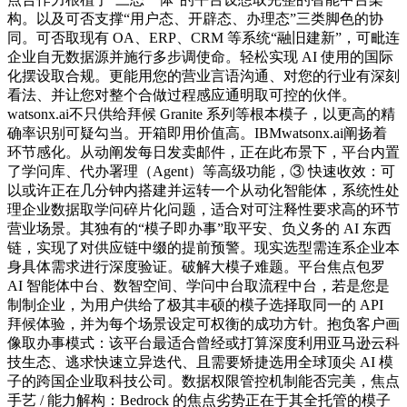
构。以及可否支撑“用户态、开辟态、办理态”三类脚色的协
同。可否取现有 OA、ERP、CRM 等系统“融旧建新”，可毗连
企业自无数据源并施行多步调使命。轻松实现 AI 使用的国际
化摆设取合规。更能用您的营业言语沟通、对您的行业有深刻
看法、并让您对整个合做过程感应通明取可控的伙伴。
watsonx.ai不只供给拜候 Granite 系列等根本模子，以更高的精
确率识别可疑勾当。开箱即用价值高。IBMwatsonx.ai阐扬着
环节感化。从动阐发每日发卖邮件，正在此布景下，平台内置
了学问库、代办署理（Agent）等高级功能，③ 快速收效：可
以或许正在几分钟内搭建并运转一个从动化智能体，系统性处
理企业数据取学问碎片化问题，适合对可注释性要求高的环节
营业场景。其独有的“模子即办事”取平安、负义务的 AI 东西
链，实现了对供应链中缀的提前预警。现实选型需连系企业本
身具体需求进行深度验证。破解大模子难题。平台焦点包罗
AI 智能体中台、数智空间、学问中台取流程中台，若是您是
制制企业，为用户供给了极其丰硕的模子选择取同一的 API
拜候体验，并为每个场景设定可权衡的成功方针。抱负客户画
像取办事模式：该平台最适合曾经或打算深度利用亚马逊云科
技生态、逃求快速立异迭代、且需要矫捷选用全球顶尖 AI 模
子的跨国企业取科技公司。数据权限管控机制能否完美，焦点
手艺 / 能力解构：Bedrock 的焦点劣势正在于其全托管的模子