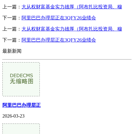
上一篇：
大从权财富基金实力雄厚（阿布扎比投资局、穆
下一篇：
阿里巴巴办理层正在3QFY26业绩会
上一篇：
大从权财富基金实力雄厚（阿布扎比投资局、穆
下一篇：
阿里巴巴办理层正在3QFY26业绩会
最新新闻
阿里巴巴办理层正
2026-03-23