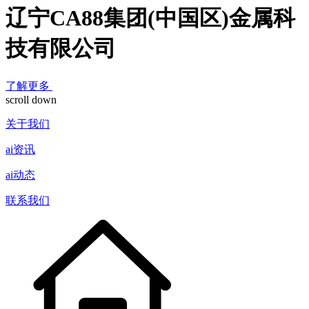
辽宁CA88集团(中国区)金属科
技有限公司
了解更多
scroll down
关于我们
ai资讯
ai动态
联系我们