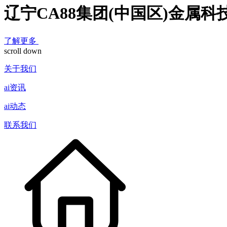
辽宁CA88集团(中国区)金属
了解更多
scroll down
关于我们
ai资讯
ai动态
联系我们