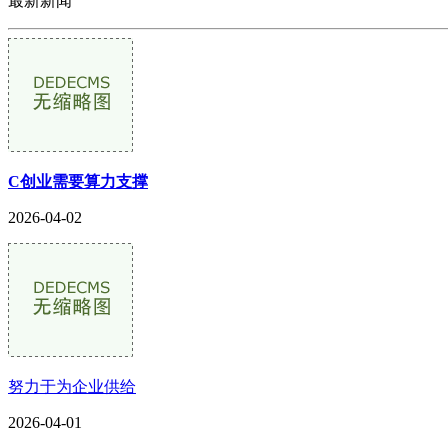
最新新闻
C创业需要算力支撑
2026-04-02
努力于为企业供给
2026-04-01