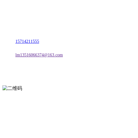
名称：辽宁CA88集团(中国区)金属科技有限公司
地址：朝阳市朝阳县柳城经济开发区有色金属工业园
电话：
15714211555
邮箱：
lm13516066374@163.com
扫一扫进入手机网站