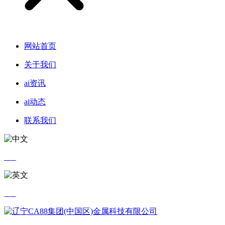
网站首页
关于我们
ai资讯
ai动态
联系我们
中文
英文