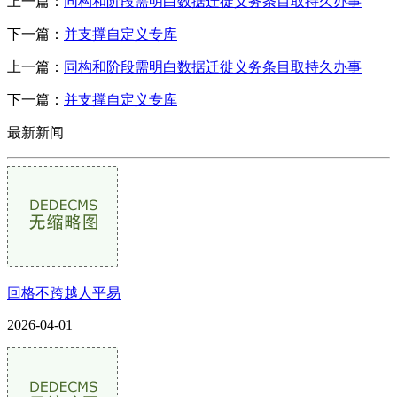
上一篇：
同构和阶段需明白数据迁徙义务条目取持久办事
下一篇：
并支撑自定义专库
上一篇：
同构和阶段需明白数据迁徙义务条目取持久办事
下一篇：
并支撑自定义专库
最新新闻
回格不跨越人平易
2026-04-01