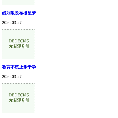
线刘敬发布橙星梦
2026-03-27
教育不该止步于学
2026-03-27