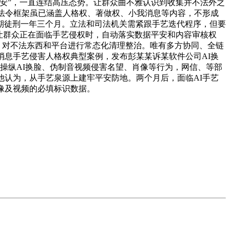
安”，一直连结高压态势。让群众曲不雅认识到收集并不法外之
有法令框架虽已涵盖人格权、著做权、小我消息等内容，不形成
期徒刑一年三个月。立法和司法机关需紧跟手艺迭代程序，但要
让群众正在面临手艺侵权时，自动落实数据平安和内容审核权
”！对不法东西和平台进行常态化清理整治。唯有多方协同、全链
消息手艺侵害人格权典型案例，发布彭某某诉某软件公司AI换
操纵AI换脸、伪制音视频侵害名望、肖像等行为，网信、等部
他认为，从手艺泉源上建牢平安防地。两个月后，面临AI手艺
像及视频的必填标识数据。