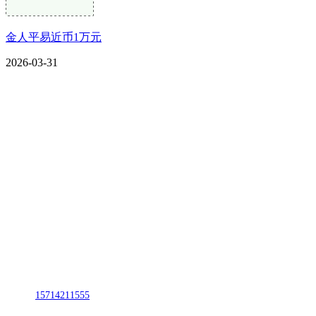
金人平易近币1万元
2026-03-31
CONTACT US
联系我们
名称：辽宁CA88集团(中国区)金属科技有限公司
地址：朝阳市朝阳县柳城经济开发区有色金属工业园
电话：
15714211555