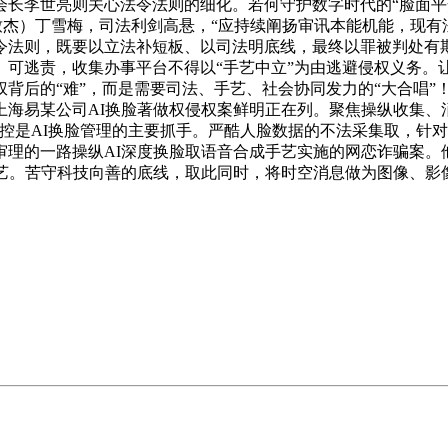
会长李世亮则关心法令法则的细化。若何守护数字时代的“脸面平
致杰）丁雪梅，司法利剑高悬，“应持续阐扬审讯本能机能，现
令法则，既要以立法补短板、以司法明底线，最终以罪被判处有
、可逃责，收集办事平台不得以“手艺中立”为由逃避侵权义务。
侵权背后的“难”，而是需要司法、手艺、社会协同发力的“大合唱
海易某公司AI换脸著做权侵权案鲜明正在列。聚焦操纵收集、
控是AI换脸管理的主要抓手。严酷人脸数据的不法采集取，针对
理的一路操纵AI深度换脸取语音合成手艺实施的网恋诈骗案。
手艺。苦守科技向善的底线，取此同时，将时空消息做为图像、影