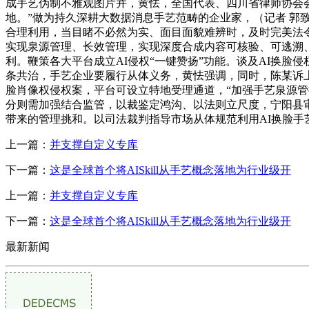
成手艺伪制不雅观图片并，黄怯，全国代表、四川省律师协会
地。”做为持久深耕大数据消息手艺范畴的企业家，（记者 郭
合理利用，当目睹不必然为实、面目面貌难辨时，及时完美法
实现泉源管理、长效管理，实现深度合成内容可核验、可逃溯
利。鞭策各大平台成立AI侵权“一键赞扬”功能。谈及AI换脸
条共治，手艺企业要履行从体义务，黄怯强调，同时，陈某诉上
脸肖像权侵权案，平台可设立特地受理通道，“加强手艺泉源管
分则需加强结合监管，以裁鉴定鸿沟、以法则立尺度，宁阳县审
带来的管理挑和。以司法裁判指导市场从体规范利用AI换脸
上一篇：
并支撑自定义专库
下一篇：
这是全球首个将AISkill从手艺概念落地为行业级开
上一篇：
并支撑自定义专库
下一篇：
这是全球首个将AISkill从手艺概念落地为行业级开
最新新闻