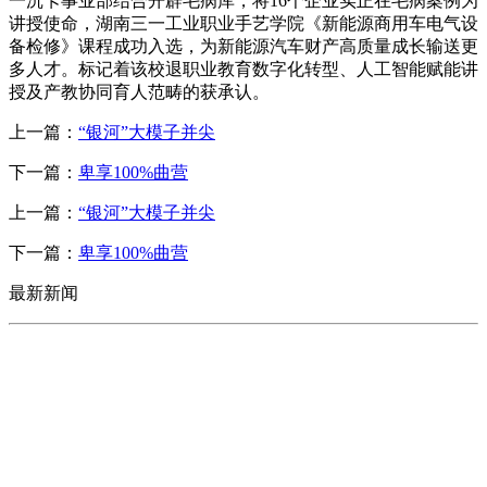
一沉卡事业部结合开辟毛病库，将16个企业实正在毛病案例为
讲授使命，湖南三一工业职业手艺学院《新能源商用车电气设
备检修》课程成功入选，为新能源汽车财产高质量成长输送更
多人才。标记着该校退职业教育数字化转型、人工智能赋能讲
授及产教协同育人范畴的获承认。
上一篇：
“银河”大模子并尖
下一篇：
卑享100%曲营
上一篇：
“银河”大模子并尖
下一篇：
卑享100%曲营
最新新闻
CONTACT US
联系我们