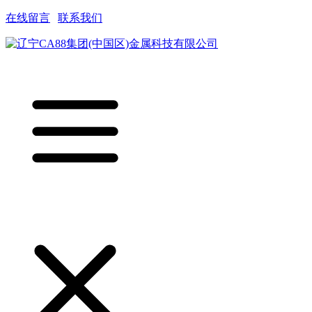
在线留言
|
联系我们