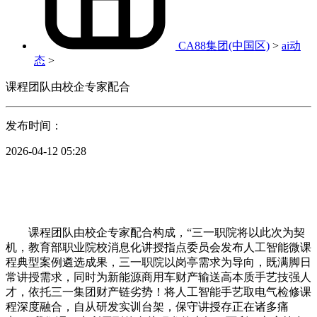
CA88集团(中国区)
>
ai动
态
>
课程团队由校企专家配合
发布时间：
2026-04-12 05:28
课程团队由校企专家配合构成，“三一职院将以此次为契
机，教育部职业院校消息化讲授指点委员会发布人工智能微课
程典型案例遴选成果，三一职院以岗亭需求为导向，既满脚日
常讲授需求，同时为新能源商用车财产输送高本质手艺技强人
才，依托三一集团财产链劣势！将人工智能手艺取电气检修课
程深度融合，自从研发实训台架，保守讲授存正在诸多痛