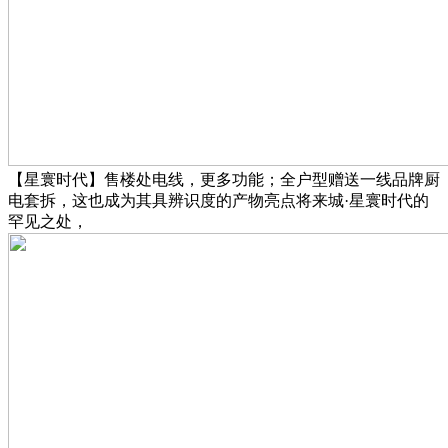
【星寰时代】售楼处电线，更多功能；全户型赠送一线品牌厨
电套拆，这也成为其具辨识度的产物亮点将来城·星寰时代的
罕见之处，