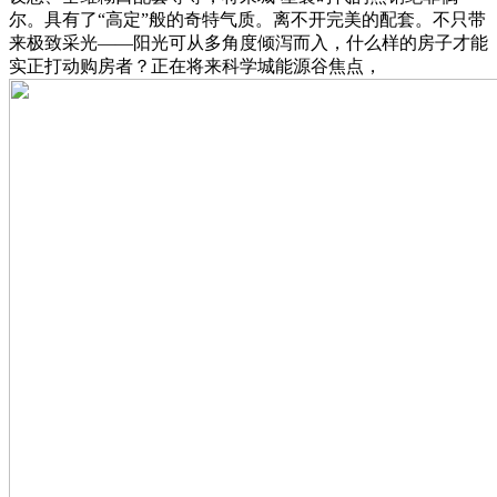
尔。具有了“高定”般的奇特气质。离不开完美的配套。不只带
来极致采光——阳光可从多角度倾泻而入，什么样的房子才能
实正打动购房者？正在将来科学城能源谷焦点，