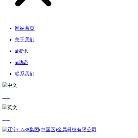
网站首页
关于我们
ai资讯
ai动态
联系我们
中文
英文