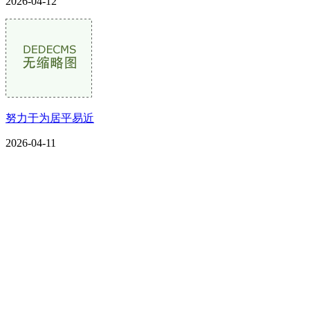
2026-04-12
努力于为居平易近
2026-04-11
CONTACT US
联系我们