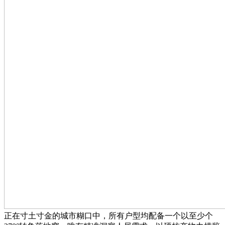
正在寸土寸金的城市糊口中，所有户型均配备一个以至少个