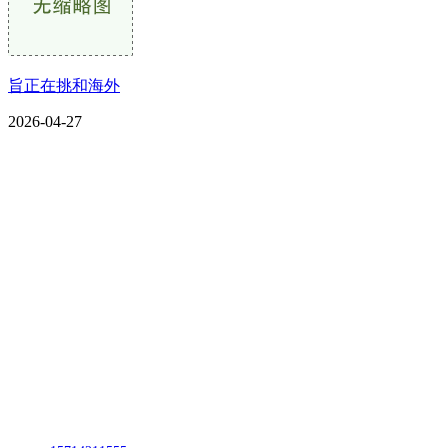
旨正在挑和海外
2026-04-27
CONTACT US
联系我们
名称：辽宁CA88集团(中国区)金属科技有限公司
地址：朝阳市朝阳县柳城经济开发区有色金属工业园