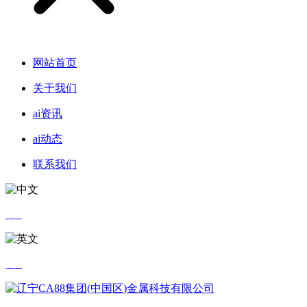
网站首页
关于我们
ai资讯
ai动态
联系我们
中文
英文