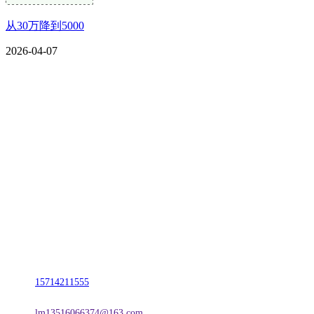
从30万降到5000
2026-04-07
CONTACT US
联系我们
名称：辽宁CA88集团(中国区)金属科技有限公司
地址：朝阳市朝阳县柳城经济开发区有色金属工业园
电话：
15714211555
邮箱：
lm13516066374@163.com