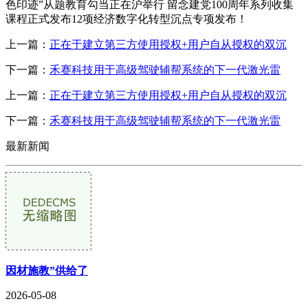
色印迹”从题教育勾当正在沪举行 留念建党100周年系列收集
课程正式发布12项经济数字化转型沉点专项发布！
上一篇：
正在于建立第三方使用授权+用户自从授权的双沉
下一篇：
禾赛科技用于高级驾驶辅帮系统的下一代激光雷
上一篇：
正在于建立第三方使用授权+用户自从授权的双沉
下一篇：
禾赛科技用于高级驾驶辅帮系统的下一代激光雷
最新新闻
因材施教”供给了
2026-05-08