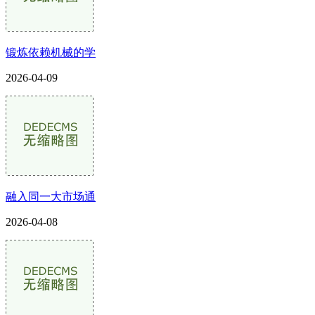
锻炼依赖机械的学
2026-04-09
融入同一大市场通
2026-04-08