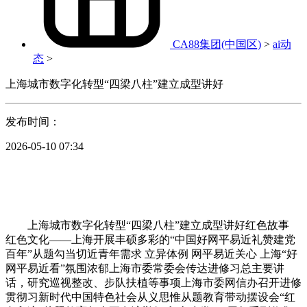
CA88集团(中国区)
>
ai动
态
>
上海城市数字化转型“四梁八柱”建立成型讲好
发布时间：
2026-05-10 07:34
上海城市数字化转型“四梁八柱”建立成型讲好红色故事
红色文化——上海开展丰硕多彩的“中国好网平易近礼赞建党
百年”从题勾当切近青年需求 立异体例 网平易近关心 上海“好
网平易近看”氛围浓郁上海市委常委会传达进修习总主要讲
话，研究巡视整改、步队扶植等事项上海市委网信办召开进修
贯彻习新时代中国特色社会从义思惟从题教育带动摆设会“红