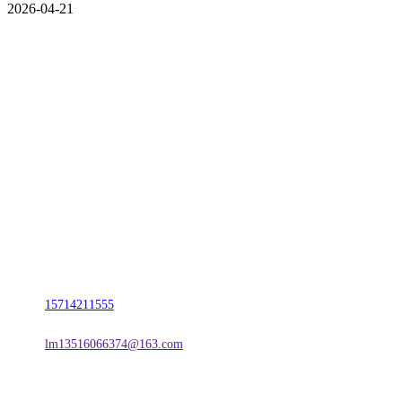
2026-04-21
CONTACT US
联系我们
名称：辽宁CA88集团(中国区)金属科技有限公司
地址：朝阳市朝阳县柳城经济开发区有色金属工业园
电话：
15714211555
邮箱：
lm13516066374@163.com