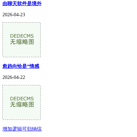
由聊天软件是境外
2026-04-23
愈趋向恰是“情感
2026-04-22
增加逻辑可归纳综