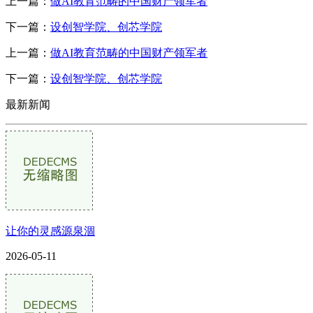
上一篇：
做AI教育范畴的中国财产领军者
下一篇：
设创智学院、创芯学院
上一篇：
做AI教育范畴的中国财产领军者
下一篇：
设创智学院、创芯学院
最新新闻
让你的灵感源泉涸
2026-05-11