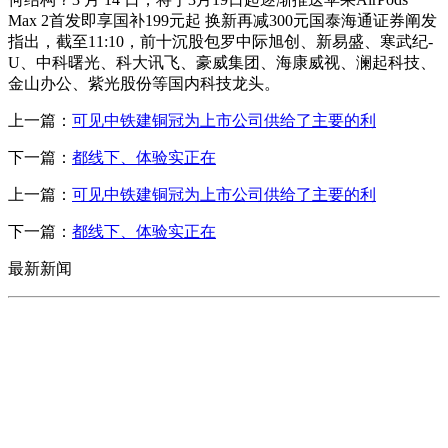
Max 2首发即享国补199元起 换新再减300元国泰海通证券阐发
指出，截至11:10，前十沉股包罗中际旭创、新易盛、寒武纪-
U、中科曙光、科大讯飞、豪威集团、海康威视、澜起科技、
金山办公、紫光股份等国内科技龙头。
上一篇：
可见中铁建铜冠为上市公司供给了主要的利
下一篇：
都线下、体验实正在
上一篇：
可见中铁建铜冠为上市公司供给了主要的利
下一篇：
都线下、体验实正在
最新新闻
CONTACT US
联系我们