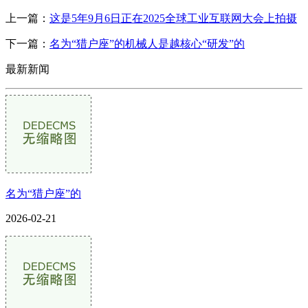
上一篇：
这是5年9月6日正在2025全球工业互联网大会上拍摄
下一篇：
名为“猎户座”的机械人是越核心“研发”的
最新新闻
名为“猎户座”的
2026-02-21