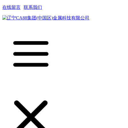
在线留言
|
联系我们