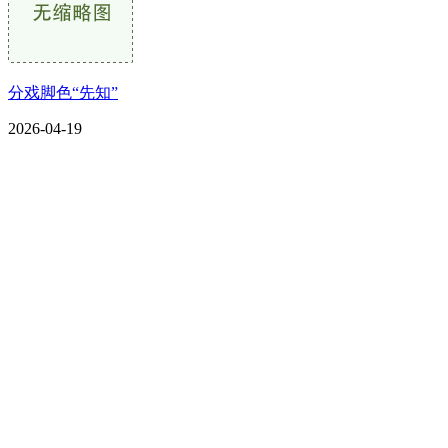
分戏脚色“先知”
2026-04-19
CONTACT US
联系我们
名称：辽宁CA88集团(中国区)金属科技有限公司
地址：朝阳市朝阳县柳城经济开发区有色金属工业园