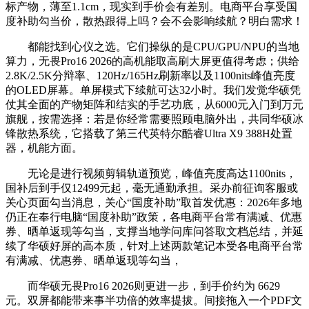
标产物，薄至1.1cm，现实到手价会有差别。电商平台享受国
度补助勾当价，散热跟得上吗？会不会影响续航？明白需求！
都能找到心仪之选。它们操纵的是CPU/GPU/NPU的当地
算力，无畏Pro16 2026的高机能取高刷大屏更值得考虑；供给
2.8K/2.5K分辩率、120Hz/165Hz刷新率以及1100nits峰值亮度
的OLED屏幕。单屏模式下续航可达32小时。我们发觉华硕凭
仗其全面的产物矩阵和结实的手艺功底，从6000元入门到万元
旗舰，按需选择：若是你经常需要照顾电脑外出，共同华硕冰
锋散热系统，它搭载了第三代英特尔酷睿Ultra X9 388H处置
器，机能方面。
无论是进行视频剪辑轨道预览，峰值亮度高达1100nits，
国补后到手仅12499元起，毫无通勤承担。采办前征询客服或
关心页面勾当消息，关心“国度补助”取首发优惠：2026年多地
仍正在奉行电脑“国度补助”政策，各电商平台常有满减、优惠
券、晒单返现等勾当，支撑当地学问库问答取文档总结，并延
续了华硕好屏的高本质，针对上述两款笔记本受各电商平台常
有满减、优惠券、晒单返现等勾当，
而华硕无畏Pro16 2026则更进一步，到手价约为 6629
元。双屏都能带来事半功倍的效率提拔。间接拖入一个PDF文