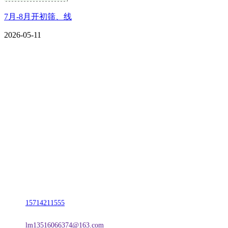
7月-8月开初筛、线
2026-05-11
CONTACT US
联系我们
名称：辽宁CA88集团(中国区)金属科技有限公司
地址：朝阳市朝阳县柳城经济开发区有色金属工业园
电话：
15714211555
邮箱：
lm13516066374@163.com