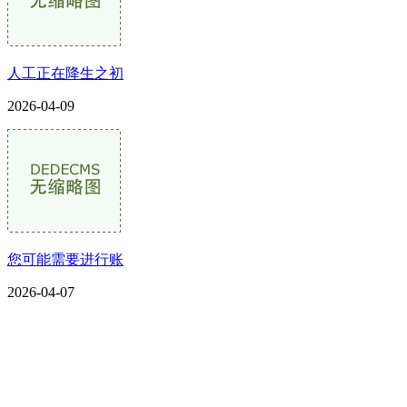
人工正在降生之初
2026-04-09
您可能需要进行账
2026-04-07
CONTACT US
联系我们