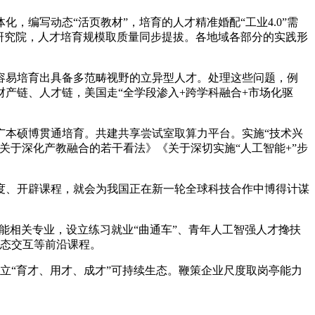
编写动态“活页教材”，培育的人才精准婚配“工业4.0”需
研究院，人才培育规模取质量同步提拔。各地域各部分的实践形
易培育出具备多范畴视野的立异型人才。处理这些问题，例
产链、人才链，美国走“全学段渗入+跨学科融合+市场化驱
本硕博贯通培育。共建共享尝试室取算力平台。实施“技术兴
关于深化产教融合的若干看法》《关于深切实施“人工智能+”步
、开辟课程，就会为我国正在新一轮全球科技合作中博得计谋
智能相关专业，设立练习就业“曲通车”、青年人工智强人才搀扶
模态交互等前沿课程。
“育才、用才、成才”可持续生态。鞭策企业尺度取岗亭能力