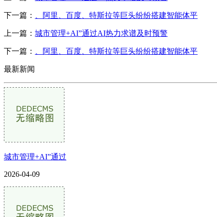
下一篇：
、阿里、百度、特斯拉等巨头纷纷搭建智能体平
上一篇：
城市管理+AI”通过AI热力求谱及时预警
下一篇：
、阿里、百度、特斯拉等巨头纷纷搭建智能体平
最新新闻
城市管理+AI”通过
2026-04-09