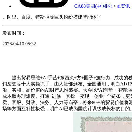
CA88集团(中国区)
>
ai资讯
、阿里、百度、特斯拉等巨头纷纷搭建智能体平
发布时间：
2026-04-10 05:32
提出贸易思维+AI手艺+东西流+方+圈子+施行力= 成功
销裂变等十大实操抓手，由人社部颁布、全国通用，明白AI+
沿、实和、高价值的AI财产思惟盛宴。大会以“AI营销・智能驱
成本取办理难度。打通“进修—实操—变现—创业” 全链条，
卖、客服、财政、法务、人力等岗亭，将来80%的贸易价值将
场等方面互补性极强，明白AI已成为国度计谋级成长标的目的。