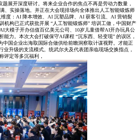
议题展开深度研讨。将来企业合作的焦点不再是劳动力数量，
货满满、实操落地。并正在大会现排场向全体推出人工智能锻炼师
度：AI 降本增效、AI 沉塑品牌、AI 获客引流、AI 营销裂
机构已正式获批开展 “人工智能锻炼师” 培训工做，中国财产
AI大模子开办估值百亿美元公司、10岁儿童借帮AI开办玩具公
能力。本次大会打破保守AI课程 “沉东西、轻变现” 的误区，
。为中国企业出海取国际合做供给前瞻洞察取计谋视野。才能正
全行业升级的支流模式。统武尔夫及代表团亲临现场交换指点，
职称评定等多沉福利，