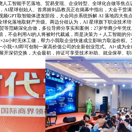
环绕人工智能手艺落地、贸易变现、企业转型、全球化合做等焦点
加剧，AI星球创始人、首席姬剑晶教员正在揭幕中指出，大会干
视频GPT取智能体迸发阶段，大会同步系统拆解 AI 落地四大焦点维
球化落地取财产升级。两边分歧认为，AI 星球旗下职业技术培训
商贸等范畴深化合做，多位导师分享实和案例：27岁华裔少年凭仗
，不会利用AI的人将被时代裁减，而是决策力 + 人工智能的分析
7×24小时无休工做，帮力小我取企业快速成立影响力取溢价权
小我+AI即可创制一家高价值公司的全新创业范式。AI+成为
家展开深切交换，大会最初，持证可享受技术补助、就业保举、